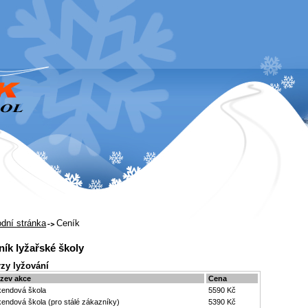
dní stránka
Ceník
ník lyžařské školy
zy lyžování
zev akce
Cena
kendová škola
5590 Kč
kendová škola (pro stálé zákazníky)
5390 Kč