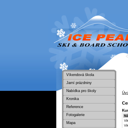
Víkendová škola
Jarní prázdniny
Nabídka pro školy
Úvo
Kronika
Ce
Reference
Kur
Fotogalerie
Ná
Ví
Mapa
Ví