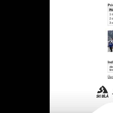
Pri
Po
1 
2 
3 
Ind
dl
fi
Úvo