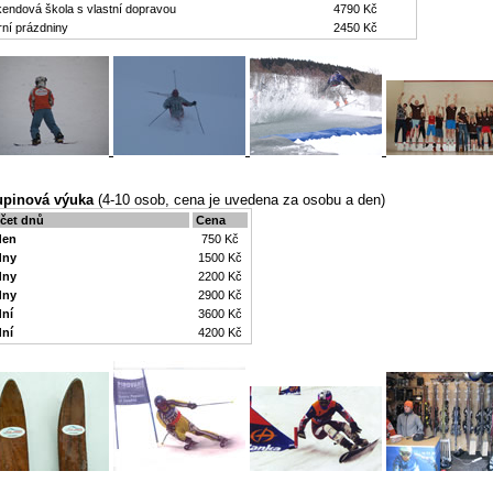
kendová škola s vlastní dopravou
4790 Kč
rní prázdniny
2450 Kč
upinová výuka
(4-10 osob, cena je uvedena za osobu a den)
čet dnů
Cena
den
750 Kč
dny
1500 Kč
dny
2200 Kč
dny
2900 Kč
dní
3600 Kč
dní
4200 Kč