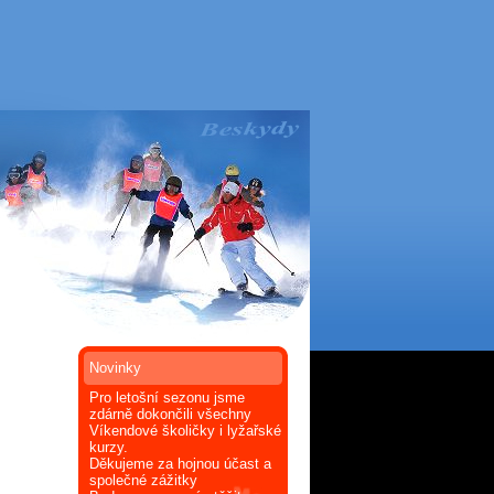
Novinky
Pro letošní sezonu jsme
zdárně dokončili všechny
Víkendové školičky i lyžařské
kurzy.
Děkujeme za hojnou účast a
společné zážitky