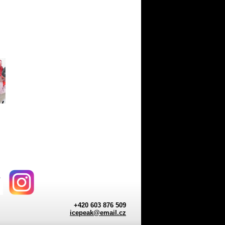
+420 603 876 509
icepeak@email.cz