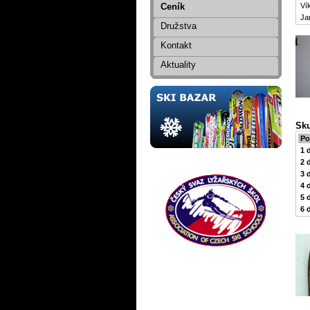
Ceník
Ví
Ja
Družstva
Kontakt
Aktuality
Sk
Po
1 
2 
3 
4 
5 
6 