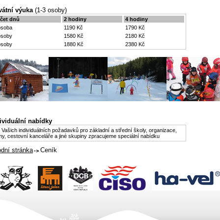
vátní výuka
(1-3 osoby)
čet dnů
2 hodiny
4 hodiny
osoba
1190 Kč
1790 Kč
osoby
1580 Kč
2180 Kč
osoby
1880 Kč
2380 Kč
ividuální nabídky
e Vašich individuálních požadavků pro základní a střední školy, organizace,
rmy, cestovní kanceláře a jiné skupiny zpracujeme speciální nabídku
dní stránka
Ceník