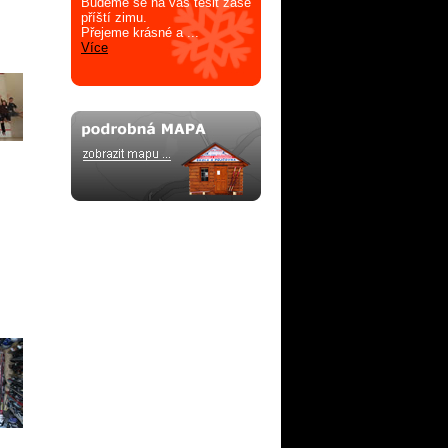
Budeme se na vás těšit zase
příští zimu.
Přejeme krásné a ...
Více